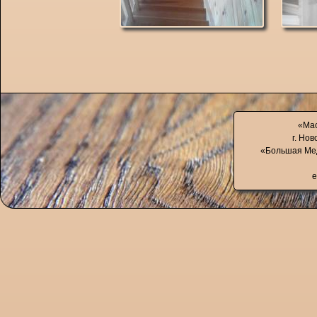
«Мас
г. Нов
«Большая Мед
e