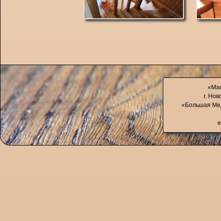
«Мас
г. Нов
«Большая Мед
e