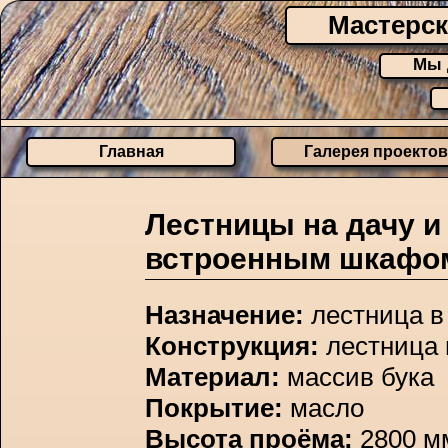
Мастерск
Мы 
Главная
Галерея проектов
Лестницы на дачу и
встроенным шкафом
Назначение:
лестница в
Конструкция:
лестница 
Материал:
массив бука
Покрытие:
масло
Высота проёма:
2800 м